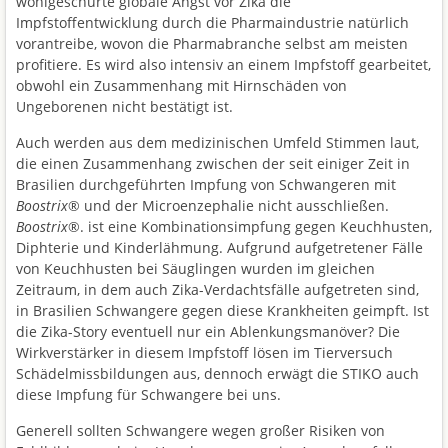
wohlgeschürte globale Angst vor Zika die
Impfstoffentwicklung durch die Pharmaindustrie natürlich
vorantreibe, wovon die Pharmabranche selbst am meisten
profitiere. Es wird also intensiv an einem Impfstoff gearbeitet,
obwohl ein Zusammenhang mit Hirnschäden von
Ungeborenen nicht bestätigt ist.
Auch werden aus dem medizinischen Umfeld Stimmen laut,
die einen Zusammenhang zwischen der seit einiger Zeit in
Brasilien durchgeführten Impfung von Schwangeren mit
Boostrix
® und der Microenzephalie nicht ausschließen.
Boostrix
®. ist eine Kombinationsimpfung gegen Keuchhusten,
Diphterie und Kinderlähmung. Aufgrund aufgetretener Fälle
von Keuchhusten bei Säuglingen wurden im gleichen
Zeitraum, in dem auch Zika-Verdachtsfälle aufgetreten sind,
in Brasilien Schwangere gegen diese Krankheiten geimpft. Ist
die Zika-Story eventuell nur ein Ablenkungsmanöver? Die
Wirkverstärker in diesem Impfstoff lösen im Tierversuch
Schädelmissbildungen aus, dennoch erwägt die STIKO auch
diese Impfung für Schwangere bei uns.
Generell sollten Schwangere wegen großer Risiken von