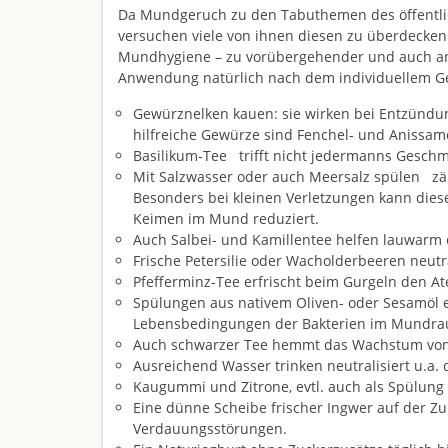
Da Mundgeruch zu den Tabuthemen des öffentlic
versuchen viele von ihnen diesen zu überdecken
Mundhygiene – zu vorübergehender und auch anh
Anwendung natürlich nach dem individuellem G
Gewürznelken kauen: sie wirken bei Entzünd
hilfreiche Gewürze sind Fenchel- und Anissam
Basilikum-Tee trifft nicht jedermanns Geschma
Mit Salzwasser oder auch Meersalz spülen zäh
Besonders bei kleinen Verletzungen kann diese
Keimen im Mund reduziert.
Auch Salbei- und Kamillentee helfen lauwarm
Frische Petersilie oder Wacholderbeeren neutr
Pfefferminz-Tee erfrischt beim Gurgeln den A
Spülungen aus nativem Oliven- oder Sesamöl 
Lebensbedingungen der Bakterien im Mundraum
Auch schwarzer Tee hemmt das Wachstum von B
Ausreichend Wasser trinken neutralisiert u.a.
Kaugummi und Zitrone, evtl. auch als Spülung 
Eine dünne Scheibe frischer Ingwer auf der Z
Verdauungsstörungen.