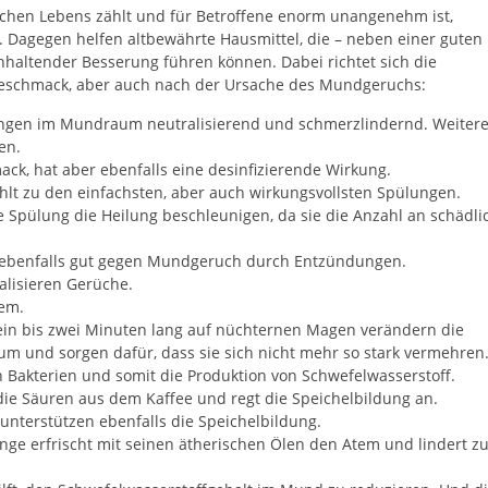
hen Lebens zählt und für Betroffene enorm unangenehm ist,
. Dagegen helfen altbewährte Hausmittel, die – neben einer guten
altender Besserung führen können. Dabei richtet sich die
eschmack, aber auch nach der Ursache des Mundgeruchs:
ungen im Mundraum neutralisierend und schmerzlindernd. Weiter
en.
ck, hat aber ebenfalls eine desinfizierende Wirkung.
lt zu den einfachsten, aber auch wirkungsvollsten Spülungen.
 Spülung die Heilung beschleunigen, da sie die Anzahl an schädli
 ebenfalls gut gegen Mundgeruch durch Entzündungen.
alisieren Gerüche.
tem.
ein bis zwei Minuten lang auf nüchternen Magen verändern die
 und sorgen dafür, dass sie sich nicht mehr so stark vermehren
akterien und somit die Produktion von Schwefelwasserstoff.
 die Säuren aus dem Kaffee und regt die Speichelbildung an.
unterstützen ebenfalls die Speichelbildung.
unge erfrischt mit seinen ätherischen Ölen den Atem und lindert 