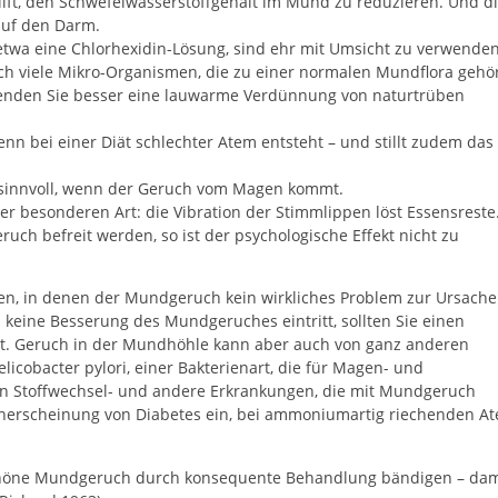
ilft, den Schwefelwasserstoffgehalt im Mund zu reduzieren. Und d
auf den Darm.
twa eine Chlorhexidin-Lösung, sind ehr mit Umsicht zu verwenden
uch viele Mikro-Organismen, die zu einer normalen Mundflora gehö
wenden Sie besser eine lauwarme Verdünnung von naturtrüben
wenn bei einer Diät schlechter Atem entsteht – und stillt zudem das
t sinnvoll, wenn der Geruch vom Magen kommt.
 besonderen Art: die Vibration der Stimmlippen löst Essensreste
uch befreit werden, so ist der psychologische Effekt nicht zu
llen, in denen der Mundgeruch kein wirkliches Problem zur Ursache
keine Besserung des Mundgeruches eintritt, sollten Sie einen
rzt. Geruch in der Mundhöhle kann aber auch von ganz anderen
cobacter pylori, einer Bakterienart, die für Magen- und
on Stoffwechsel- und andere Erkrankungen, die mit Mundgeruch
nerscheinung von Diabetes ein, bei ammoniumartig riechenden A
nschöne Mundgeruch durch konsequente Behandlung bändigen – dam