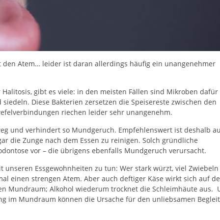
den Atem… leider ist daran allerdings häufig ein unangenehmer
.
Halitosis, gibt es viele: in den meisten Fällen sind Mikroben dafür
d siedeln. Diese Bakterien zersetzen die Speisereste zwischen den
wefelverbindungen riechen leider sehr unangenehm.
m weg und verhindert so Mundgeruch. Empfehlenswert ist deshalb a
gar die Zunge nach dem Essen zu reinigen. Solch gründliche
ontose vor – die übrigens ebenfalls Mundgeruch verursacht.
t unseren Essgewohnheiten zu tun: Wer stark würzt, viel Zwiebeln
mal einen strengen Atem. Aber auch deftiger Käse wirkt sich auf d
en Mundraum; Alkohol wiederum trocknet die Schleimhäute aus. 
dung im Mundraum können die Ursache für den unliebsamen Begleit