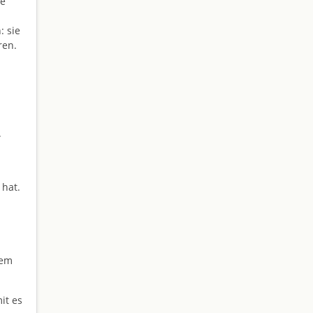
ie
: sie
ren.
.
 hat.
tem
it es