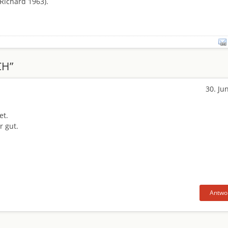
 Richard 1963).
H”
30. Ju
et.
r gut.
Antwo