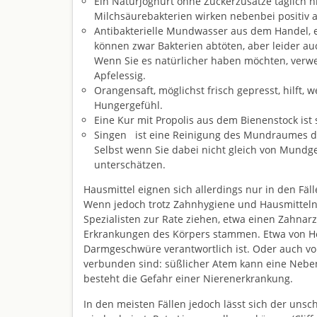
Ein Naturjoghurt ohne Zuckerzusätze täglich h
Milchsäurebakterien wirken nebenbei positiv 
Antibakterielle Mundwasser aus dem Handel, e
können zwar Bakterien abtöten, aber leider a
Wenn Sie es natürlicher haben möchten, ver
Apfelessig.
Orangensaft, möglichst frisch gepresst, hilft, 
Hungergefühl.
Eine Kur mit Propolis aus dem Bienenstock is
Singen ist eine Reinigung des Mundraumes der
Selbst wenn Sie dabei nicht gleich von Mundger
unterschätzen.
Hausmittel eignen sich allerdings nur in den Fä
Wenn jedoch trotz Zahnhygiene und Hausmitteln 
Spezialisten zur Rate ziehen, etwa einen Zahna
Erkrankungen des Körpers stammen. Etwa von Heli
Darmgeschwüre verantwortlich ist. Oder auch v
verbunden sind: süßlicher Atem kann eine Nebe
besteht die Gefahr einer Nierenerkrankung.
In den meisten Fällen jedoch lässt sich der u