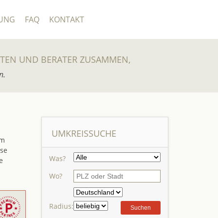
UNG
FAQ
KONTAKT
UTEN UND BERATER ZUSAMMEN,
n.
UMKREISSUCHE
em
sse
Was?
e
Wo?
Radius: