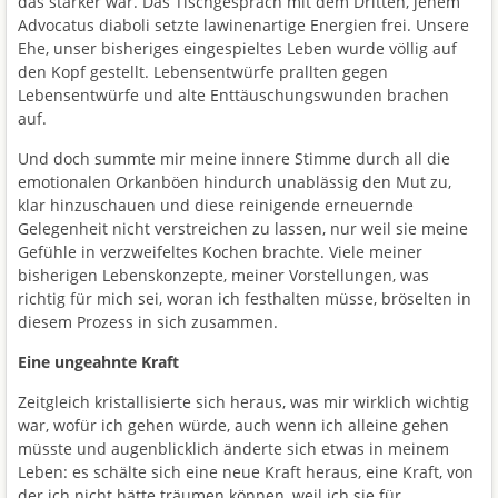
das stärker war. Das Tischgespräch mit dem Dritten, jenem
Advocatus diaboli setzte lawinenartige Energien frei. Unsere
Ehe, unser bisheriges eingespieltes Leben wurde völlig auf
den Kopf gestellt. Lebensentwürfe prallten gegen
Lebensentwürfe und alte Enttäuschungswunden brachen
auf.
Und doch summte mir meine innere Stimme durch all die
emotionalen Orkanböen hindurch unablässig den Mut zu,
klar hinzuschauen und diese reinigende erneuernde
Gelegenheit nicht verstreichen zu lassen, nur weil sie meine
Gefühle in verzweifeltes Kochen brachte. Viele meiner
bisherigen Lebenskonzepte, meiner Vorstellungen, was
richtig für mich sei, woran ich festhalten müsse, bröselten in
diesem Prozess in sich zusammen.
Eine ungeahnte Kraft
Zeitgleich kristallisierte sich heraus, was mir wirklich wichtig
war, wofür ich gehen würde, auch wenn ich alleine gehen
müsste und augenblicklich änderte sich etwas in meinem
Leben: es schälte sich eine neue Kraft heraus, eine Kraft, von
der ich nicht hätte träumen können, weil ich sie für