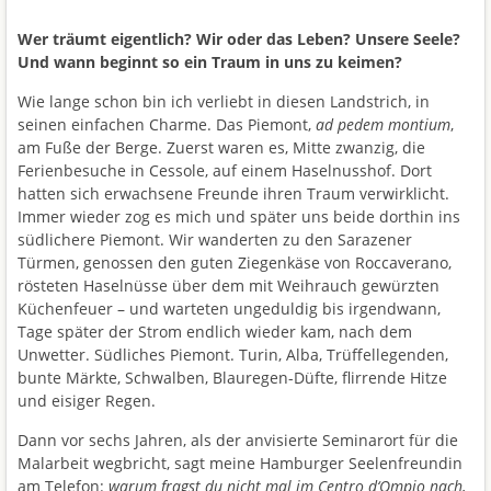
Wer träumt eigentlich? Wir oder das Leben? Unsere Seele?
Und wann beginnt so ein Traum in uns zu keimen?
Wie lange schon bin ich verliebt in diesen Landstrich, in
seinen einfachen Charme. Das Piemont,
ad pedem montium
,
am Fuße der Berge. Zuerst waren es, Mitte zwanzig, die
Ferienbesuche in Cessole, auf einem Haselnusshof. Dort
hatten sich erwachsene Freunde ihren Traum verwirklicht.
Immer wieder zog es mich und später uns beide dorthin ins
südlichere Piemont. Wir wanderten zu den Sarazener
Türmen, genossen den guten Ziegenkäse von Roccaverano,
rösteten Haselnüsse über dem mit Weihrauch gewürzten
Küchenfeuer – und warteten ungeduldig bis irgendwann,
Tage später der Strom endlich wieder kam, nach dem
Unwetter. Südliches Piemont. Turin, Alba, Trüffellegenden,
bunte Märkte, Schwalben, Blauregen-Düfte, flirrende Hitze
und eisiger Regen.
Dann vor sechs Jahren, als der anvisierte Seminarort für die
Malarbeit wegbricht, sagt meine Hamburger Seelenfreundin
am Telefon:
warum fragst du nicht mal im Centro d‘Ompio nach,