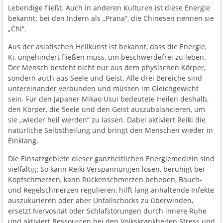
Lebendige fließt. Auch in anderen Kulturen ist diese Energie
bekannt: bei den Indern als „Prana“, die Chinesen nennen sie
„Chi“.
Aus der asiatischen Heilkunst ist bekannt, dass die Energie,
Ki, ungehindert fließen muss, um beschwerdefrei zu leben.
Der Mensch besteht nicht nur aus dem physischen Körper,
sondern auch aus Seele und Geist. Alle drei Bereiche sind
untereinander verbunden und müssen im Gleichgewicht
sein. Für den Japaner Mikao Usui bedeutete Heilen deshalb,
den Körper, die Seele und den Geist auszubalancieren, um
sie „wieder heil werden“ zu lassen. Dabei aktiviert Reiki die
natürliche Selbstheilung und bringt den Menschen wieder in
Einklang.
Die Einsatzgebiete dieser ganzheitlichen Energiemedizin sind
vielfältig: So kann Reiki Verspannungen lösen, beruhigt bei
Kopfschmerzen, kann Rückenschmerzen beheben, Bauch-
und Regelschmerzen regulieren, hilft lang anhaltende Infekte
auszukurieren oder aber Unfallschocks zu überwinden,
ersetzt Nervosität oder Schlafstörungen durch innere Ruhe
und aktiviert Ressourcen bei den Volkskrankheiten Stress und