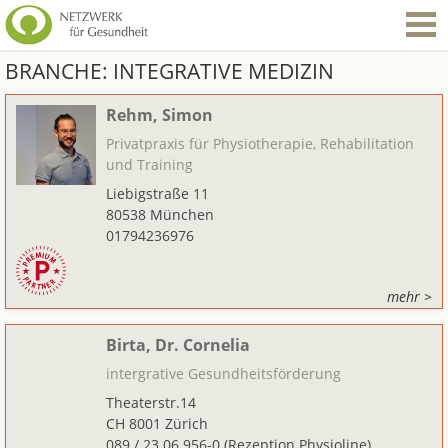
BRANCHE:
INTEGRATIVE MEDIZIN
Rehm, Simon
Privatpraxis für Physiotherapie, Rehabilitation
und Training
Liebigstraße 11
80538 München
01794236976
mehr >
Birta, Dr. Cornelia
intergrative Gesundheitsförderung
Theaterstr.14
CH 8001 Zürich
089 / 23 06 956-0 (Rezeption Physioline)