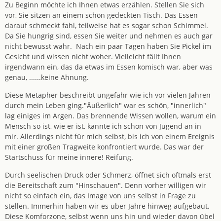
Zu Beginn möchte ich Ihnen etwas erzählen. Stellen Sie sich
vor, Sie sitzen an einem schön gedeckten Tisch. Das Essen
darauf schmeckt fahl, teilweise hat es sogar schon Schimmel.
Da Sie hungrig sind, essen Sie weiter und nehmen es auch gar
nicht bewusst wahr. Nach ein paar Tagen haben Sie Pickel im
Gesicht und wissen nicht woher. Vielleicht fällt Ihnen
irgendwann ein, das da etwas im Essen komisch war, aber was
genau, ......keine Ahnung.
Diese Metapher beschreibt ungefähr wie ich vor vielen Jahren
durch mein Leben ging."Äußerlich" war es schön, "innerlich"
lag einiges im Argen. Das brennende Wissen wollen, warum ein
Mensch so ist, wie er ist, kannte ich schon von Jugend an in
mir. Allerdings nicht für mich selbst, bis ich von einem Ereignis
mit einer großen Tragweite konfrontiert wurde. Das war der
Startschuss für meine innere! Reifung.
Durch seelischen Druck oder Schmerz, öffnet sich oftmals erst
die Bereitschaft zum "Hinschauen". Denn vorher willigen wir
nicht so einfach ein, das Image von uns selbst in Frage zu
stellen. Immerhin haben wir es über Jahre hinweg aufgebaut.
Diese Komforzone, selbst wenn uns hin und wieder davon übel