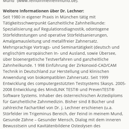
Mund“ (www.feindinmeinemmund.de).
Weitere Informationen über Dr. Lechner:
Seit 1980 in eigener Praxis in München tätig mit
Tätigkeitsschwerpunkt Ganzheitliche Zahnheilkunde:
Spezialisierung auf Regulationsdiagnostik, odontogene
Störfeldtestungen und operative Störfeldsanierungen,
Amalgamausleitung und metallfreier Zahnersatz.
Mehrsprachige Vortrags- und Seminartätigkeit (deutsch und
englisch)im europäischen In- und Ausland, sowie Übersee,
über bioenergetische Testverfahren und ganzheitliche
Zahnheilkunde. 1 998 Einführung der Zirkonoxid-CAD/CAM
Technik in Deutschland zur Herstellung und klinischen
Anwendung von biokompatiblen Zahnersatz. Seit 1999
Entwicklung des computergestützten Testsystems Skasys. 2005-
2008 Entwicklung des MindLINK TEST® und PrevenTEST®
Software Systems. Inhaber des österreichischen Ärztediploms
für Ganzheitliche Zahnmedizin. Bisher sind 8 Bücher und
zahlreiche Fachartikel von Dr. j. Lechner erschienen (u.a.
Störfelder im Trigeminus Bereich, der Feind in meinem Mund,
Gesunde Zähne – Gesunder Mensch, Dialog mit dem inneren
Bewusstsein und Kavitätenbildene Osteolysen des