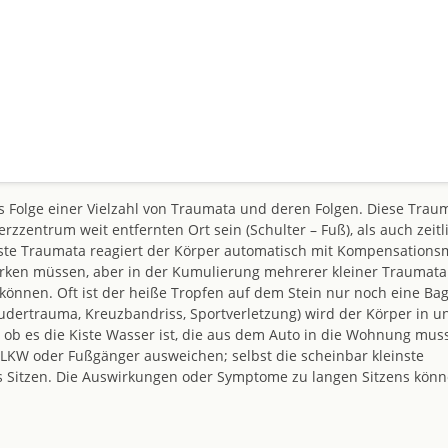
s Folge einer Vielzahl von Traumata und deren Folgen. Diese Trau
entrum weit entfernten Ort sein (Schulter – Fuß), als auch zeitl
inste Traumata reagiert der Körper automatisch mit Kompensations
rken müssen, aber in der Kumulierung mehrerer kleiner Traumata
önnen. Oft ist der heiße Tropfen auf dem Stein nur noch eine Bag
dertrauma, Kreuzbandriss, Sportverletzung) wird der Körper in u
t: ob es die Kiste Wasser ist, die aus dem Auto in die Wohnung mus
/LKW oder Fußgänger ausweichen; selbst die scheinbar kleinste
es Sitzen. Die Auswirkungen oder Symptome zu langen Sitzens kön