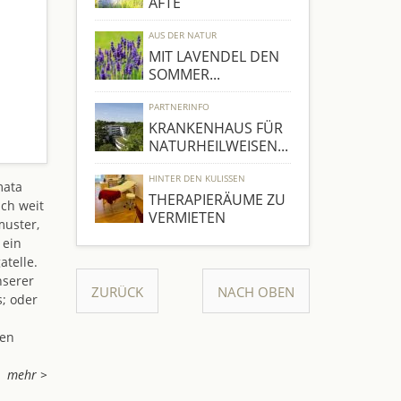
ÄFTE
AUS DER NATUR
MIT LAVENDEL DEN
SOMMER...
PARTNERINFO
KRANKENHAUS FÜR
NATURHEILWEISEN...
HINTER DEN KULISSEN
mata
THERAPIERÄUME ZU
ich weit
VERMIETEN
muster,
 ein
atelle.
nserer
ZURÜCK
NACH OBEN
s; oder
nen
mehr >