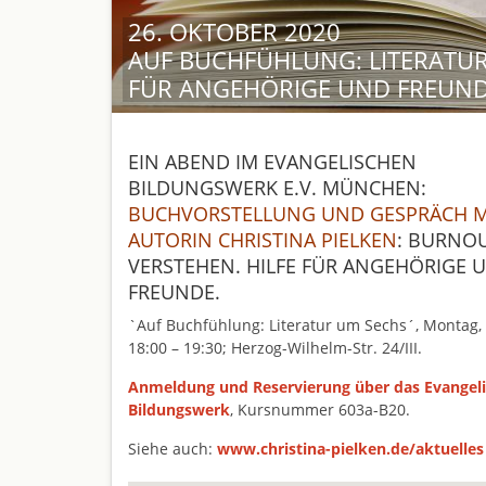
26. OKTOBER 2020
AUF BUCHFÜHLUNG: LITERATUR
FÜR ANGEHÖRIGE UND FREUN
EIN ABEND IM EVANGELISCHEN
BILDUNGSWERK E.V. MÜNCHEN:
BUCHVORSTELLUNG UND GESPRÄCH M
AUTORIN CHRISTINA PIELKEN
: BURNO
VERSTEHEN. HILFE FÜR ANGEHÖRIGE 
FREUNDE.
`Auf Buchfühlung: Literatur um Sechs´, Montag, 
18:00 – 19:30; Herzog-Wilhelm-Str. 24/III.
Anmeldung und Reservierung über das Evangel
Bildungswerk
, Kursnummer 603a-B20.
Siehe auch:
www.christina-pielken.de/aktuelles