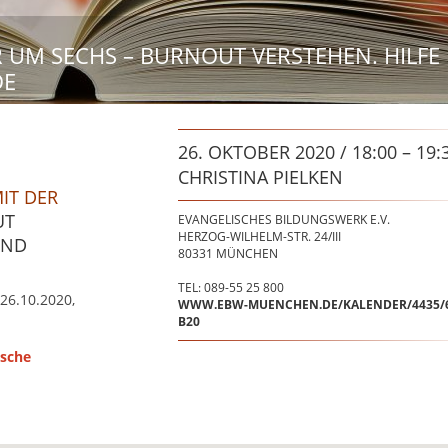
 UM SECHS – BURNOUT VERSTEHEN. HILFE
DE
26. OKTOBER 2020 / 18:00 – 19:
CHRISTINA PIELKEN
IT DER
UT
EVANGELISCHES BILDUNGSWERK E.V.
HERZOG-WILHELM-STR. 24/III
UND
80331
MÜNCHEN
TEL: 089-55 25 800
26.10.2020,
WWW.EBW-MUENCHEN.DE/KALENDER/4435/6
B20
ische