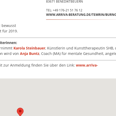
83671
BENEDIKTBEUERN
TEL: +49 176-21 51 76 12
WWW.ARRIVA-BERATUNG.DE/TEMRIN/BURN
z bewusst
 für 2019.
iterinnen:
ernimmt
Karola Steinbauer
, Künstlerin und Kunsttherapeutin SHB, 
ion wird von
Anja Buntz
, Coach (MA) für mentale Gesundheit, angele
eit zur Anmeldung finden Sie über den Link:
www.arriva-