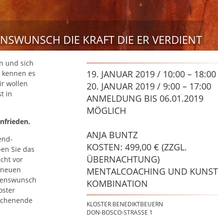
NSWUNSCH DIE KRAFT DIE ER VERDIENT
n und sich
19. JANUAR 2019 / 10:00 – 18:00
s kennen es
ir wollen
20. JANUAR 2019 / 9:00 – 17:00
t in
ANMELDUNG BIS 06.01.2019
MÖGLICH
nfrieden.
ANJA BUNTZ
end-
KOSTEN: 499,00 € (ZZGL.
en Sie das
ÜBERNACHTUNG)
cht vor
 neuen
MENTALCOACHING UND KUNST
rzenswunsch
KOMBINATION
oster
Wochenende
KLOSTER BENEDIKTBEUERN
DON-BOSCO-STRASSE 1