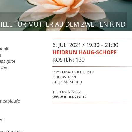
IELL FÜR MÜTTER AB DEM ZWEITEN KIND
6. JULI 2021 / 19:30 – 21:30
henk.
HEIDRUN HAUG-SCHOPF
h
KOSTEN: 130
ass gute
rden.
PHYSIOPRAXIS KIDLER 19
KIDLERSTR. 19
81371
MÜNCHEN
TEL: 08969395693
WWW.KIDLER19.DE
ineabläufe
en
ng Zuhause