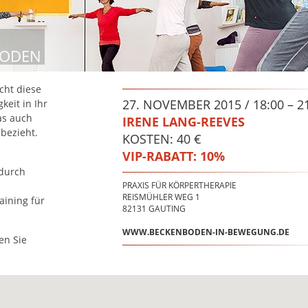
BODEN
cht diese
27. NOVEMBER 2015 / 18:00 – 2
keit in Ihr
as auch
IRENE LANG-REEVES
bezieht.
KOSTEN: 40 €
VIP-RABATT:
10%
 durch
PRAXIS FÜR KÖRPERTHERAPIE
REISMÜHLER WEG 1
aining für
82131
GAUTING
WWW.BECKENBODEN-IN-BEWEGUNG.DE
en Sie