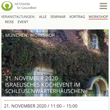
VERANSTALTUNGEN:
ALLE
SEMINAR
VORTRAG
WORKSHOP
REISE
EVENT
MÜNCHEN: WORKSHOP
21. NOVEMBER 2020
ISRAELISCHES KOCHEVENT IM
SCHLEUSENWÄRTERHÄUSCHEN
21. NOVEMBER 2020 / 11:00 – 15:00