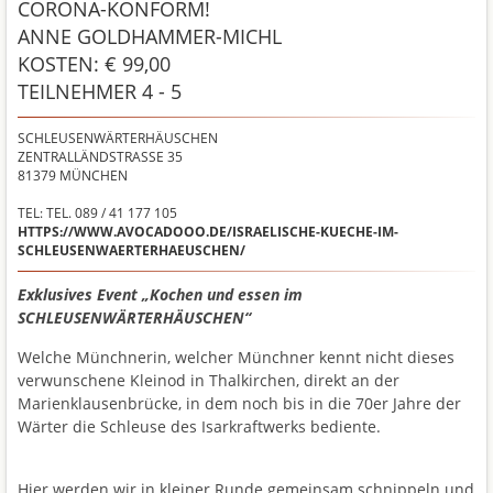
CORONA-KONFORM!
ANNE GOLDHAMMER-MICHL
KOSTEN: € 99,00
TEILNEHMER 4 - 5
SCHLEUSENWÄRTERHÄUSCHEN
ZENTRALLÄNDSTRASSE 35
81379
MÜNCHEN
TEL: TEL. 089 / 41 177 105
HTTPS://WWW.AVOCADOOO.DE/ISRAELISCHE-KUECHE-IM-
SCHLEUSENWAERTERHAEUSCHEN/
Exklusives Event „Kochen und essen im
SCHLEUSENWÄRTERHÄUSCHEN“
Welche Münchnerin, welcher Münchner kennt nicht dieses
verwunschene Kleinod in Thalkirchen, direkt an der
Marienklausenbrücke, in dem noch bis in die 70er Jahre der
Wärter die Schleuse des Isarkraftwerks bediente.
Hier werden wir in kleiner Runde gemeinsam schnippeln und