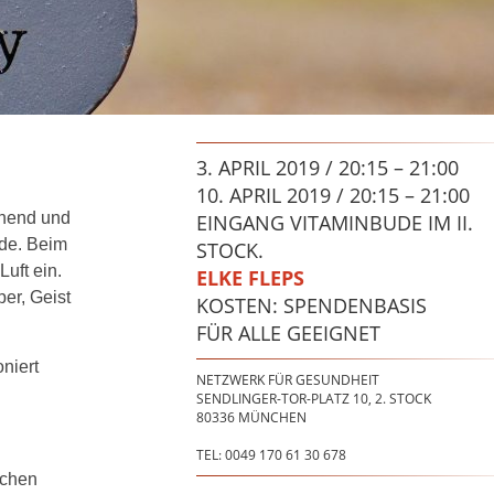
3. APRIL 2019 / 20:15 – 21:00
10. APRIL 2019 / 20:15 – 21:00
nnend und
EINGANG VITAMINBUDE IM II.
ude. Beim
STOCK.
Luft ein.
ELKE FLEPS
per, Geist
KOSTEN: SPENDENBASIS
FÜR ALLE GEEIGNET
niert
NETZWERK FÜR GESUNDHEIT
SENDLINGER-TOR-PLATZ 10, 2. STOCK
80336 MÜNCHEN
TEL: 0049 170 61 30 678
achen