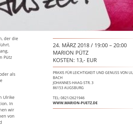
, der die
24. MÄRZ 2018 / 19:00 – 20:00
ührt.
ang,
MARION PÜTZ
n Pütz
KOSTEN: 13,- EUR
PRAXIS FÜR LEICHTIGKEIT UND GENUSS VON UL
oder als
BACH
be
JOHANNES-HAAG-STR. 3
86153
AUGSBURG
n Ulrike
TEL: 0821/2621946
WWW.MARION-PUETZ.DE
ion. In
hen wir
nen von
d