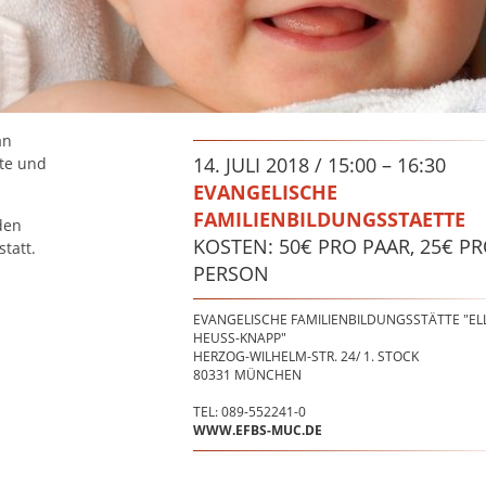
an
14. JULI 2018 / 15:00 – 16:30
te und
EVANGELISCHE
FAMILIENBILDUNGSSTAETTE
den
KOSTEN: 50€ PRO PAAR, 25€ P
tatt.
PERSON
EVANGELISCHE FAMILIENBILDUNGSSTÄTTE "EL
HEUSS-KNAPP"
HERZOG-WILHELM-STR. 24/ 1. STOCK
80331
MÜNCHEN
TEL: 089-552241-0
WWW.EFBS-MUC.DE