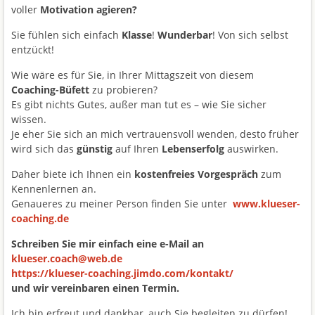
voller
Motivation agieren?
Sie fühlen sich einfach
Klasse
!
Wunderbar
! Von sich selbst
entzückt!
Wie wäre es für Sie, in Ihrer Mittagszeit von diesem
Coaching-Büfett
zu probieren?
Es gibt nichts Gutes, außer man tut es – wie Sie sicher
wissen.
Je eher Sie sich an mich vertrauensvoll wenden, desto früher
wird sich das
günstig
auf Ihren
Lebenserfolg
auswirken.
Daher biete ich Ihnen ein
kostenfreies Vorgespräch
zum
Kennenlernen an.
Genaueres zu meiner Person finden Sie unter
www.klueser-
coaching.de
Schreiben Sie mir einfach eine e-Mail an
klueser.coach@web.de
https://klueser-coaching.jimdo.com/kontakt/
und wir vereinbaren einen Termin.
Ich bin erfreut und dankbar, auch Sie begleiten zu dürfen!