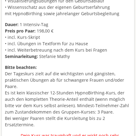
• Visualisierungsübungen für den Geburtsablauf
• Wissensschatz aus der eigenen Geburtserfahrung
mit HypnoBirthing sowie jahrelanger Geburtsbegleitung
Dauer:
1 Intensiv-Tag
Preis pro Paar:
198,00 €
• incl. Kurs-Skript
• incl. Übungen in Textform für zu Hause
• incl. Weiterbetreuung nach dem Kurs bei Fragen
Seminarleitung:
Stefanie Mathy
Bitte beachten:
Der Tageskurs zielt auf die wichtigsten und gängisten,
praktischen Übungen ab für schwangere Frauen und/oder
Paare.
Es ist kein klassischer 12-Stunden HypnoBirthing-Kurs, der
auch den kompletten Theorie-Anteil enthält (wenn möglich
bitte vor dem Kurs selbst anlesen). Mindest-Teilnehmer-Zahl
zum Zustandekommen des Gruppen-Kurses: 3 Paare.
Bei weniger Paaren stellt die Kursleitung bis zu 2
Ersatztermine.
„Dein Kurs war traumhaft und er wirkt noch sehr