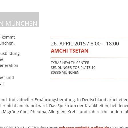
 IN MÜNCHEN
n, kommt
26. APRIL 2015 / 8:00 – 18:00
München.
AMCHI TSETAN
Ausbildung
he
TYBAS HEALTH CENTER
Generation
SENDLINGER-TOR-PLATZ 10
80336
MÜNCHEN
per und
wir
und individueller Ernährungsberatung. In Deutschland arbeitet er
hier nicht anerkannt wird. Das Spektrum der Krankheiten, bei dene
on Migräne über Rheuma, Allergien, Krebs und zahlreiche andere of
ter 089 12 11 16 78 oder unter
rebecca.smit@t-online.de
vereinba