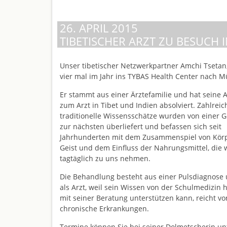
26. APRIL 2015
TIBETISCHER ARZT ZU BESUCH
Unser tibetischer Netzwerkpartner Amchi Tseta
vier mal im Jahr ins TYBAS Health Center nach 
Er stammt aus einer Ärztefamilie und hat seine 
zum Arzt in Tibet und Indien absolviert. Zahlreic
traditionelle Wissensschätze wurden von einer 
zur nächsten überliefert und befassen sich seit
Jahrhunderten mit dem Zusammenspiel von Kör
Geist und dem Einfluss der Nahrungsmittel, die 
tagtäglich zu uns nehmen.
Die Behandlung besteht aus einer Pulsdiagnose 
als Arzt, weil sein Wissen von der Schulmedizin 
mit seiner Beratung unterstützen kann, reicht v
chronische Erkrankungen.
Termine können Sie bei seiner Dolmetscherin un